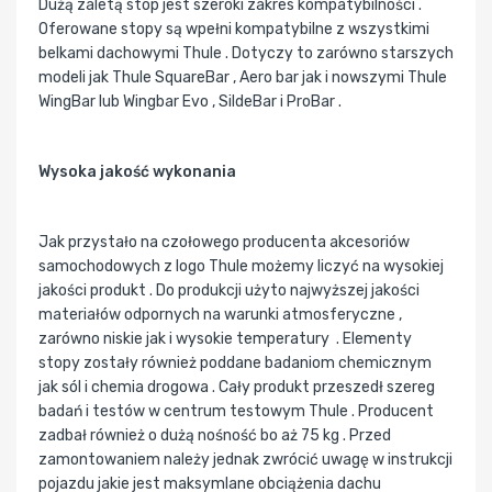
Dużą zaletą stóp jest szeroki zakres kompatybilności .
Oferowane stopy są wpełni kompatybilne z wszystkimi
belkami dachowymi Thule . Dotyczy to zarówno starszych
modeli jak Thule SquareBar , Aero bar jak i nowszymi Thule
WingBar lub Wingbar Evo , SildeBar i ProBar .
Wysoka jakość wykonania
Jak przystało na czołowego producenta akcesoriów
samochodowych z logo Thule możemy liczyć na wysokiej
jakości produkt . Do produkcji użyto najwyższej jakości
materiałów odpornych na warunki atmosferyczne ,
zarówno niskie jak i wysokie temperatury . Elementy
stopy zostały również poddane badaniom chemicznym
jak sól i chemia drogowa . Cały produkt przeszedł szereg
badań i testów w centrum testowym Thule . Producent
zadbał również o dużą nośność bo aż 75 kg . Przed
zamontowaniem należy jednak zwrócić uwagę w instrukcji
pojazdu jakie jest maksymlane obciążenia dachu