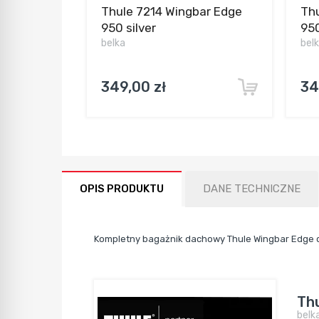
Thule 7214 Wingbar Edge
Thu
950 silver
950
belka
bel
349,00 zł
34
OPIS PRODUKTU
DANE TECHNICZNE
Kompletny bagażnik dachowy Thule Wingbar Edge d
Thu
belk