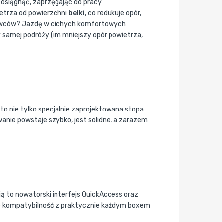
ę osiągnąć, zaprzęgając do pracy
ietrza od powierzchni
belki
, co redukuje opór,
erowców? Jazdę w cichych komfortowych
 samej podróży (im mniejszy opór powietrza,
to nie tylko specjalnie zaprojektowana stopa
anie powstaje szybko, jest solidne, a zarazem
ą to nowatorski interfejs QuickAccess oraz
kże kompatybilność z praktycznie każdym boxem