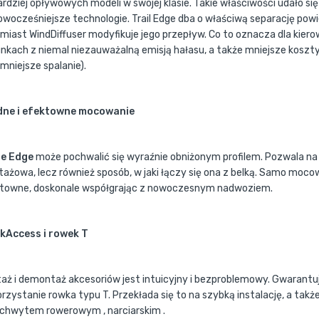
ardziej opływowych modeli w swojej klasie. Takie właściwości udało si
owocześniejsze technologie. Trail Edge dba o właściwą separację pow
miast WindDiffuser modyfikuje jego przepływ. Co to oznacza dla ki
nkach z niemal niezauważalną emisją hałasu, a także mniejsze koszty
mniejsze spalanie).
dne i efektowne mocowanie
le Edge
może pochwalić się wyraźnie obniżonym profilem. Pozwala na 
ażowa, lecz również sposób, w jaki łączy się ona z belką. Samo mocow
towne, doskonale współgrając z nowoczesnym nadwoziem.
kAccess i rowek T
aż i demontaż akcesoriów jest intuicyjny i bezproblemowy. Gwarantuj
rzystanie rowka typu T. Przekłada się to na szybką instalację, a ta
uchwytem rowerowym , narciarskim .