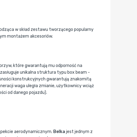
chodząca w skład zestawu tworzącego popularny
twym montażem akcesoriów.
worzyw, które gwarantują mu odporność na
zasługuje unikalna struktura typu box beam -
łasności konstrukcyjnych gwarantują znakomitą
neracji waga uległa zmianie, użytkownicy wciąż
ści od danego pojazdu).
 aspekcie aerodynamicznym.
Belka
jest jednym z