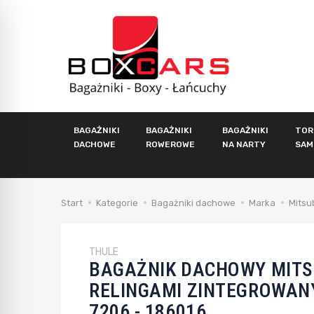
BAGAŻNIKI
BAGAŻNIKI
BAGAŻNIKI
TOR
DACHOWE
ROWEROWE
NA NARTY
SAM
Start
Kategorie
Bagażniki dachowe
Marka
Mitsu
THULE
BAGAŻNIK DACHOWY MITS
RELINGAMI ZINTEGROWAN
7206 - 186016