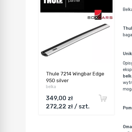
Belk
Thu
baga
Unik
Opis
eksp
Thule 7214 Wingbar Edge
belk
950 silver
wytr
belka
mogą
349,00 zł
272,22 zł / szt.
Pomi
Omaw