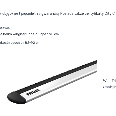
l objęty jest pięcioletnią gwarancją. Posiada także certyfikaty City C
stawie :
a belka Wingbar Edge długość 95 cm
okość robocza : 82-92 cm
WindDif
zmniejs