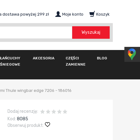
 dostawa powyżej 299 zł
Moje konto
Koszyk
szukaj
Wyszukaj
ŁAŃCUCHY
AKCESORIA
CZĘŚCI
BLOG
ŚNIEGOWE
ZAMIENNE
ymi Thule wingbar edge 7206 - 186016
Dodaj recenzję:
Kod:
8085
Obserwuj produkt: