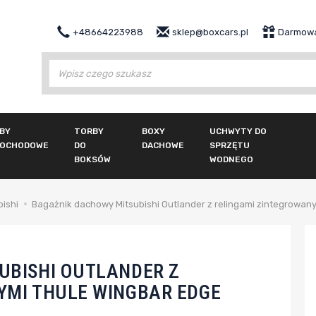
+48664223988
sklep@boxcars.pl
Darmowa
Wy
BY
TORBY
BOXY
UCHWYTY DO
OCHODOWE
DO
DACHOWE
SPRZĘTU
BOKSÓW
WODNEGO
bishi
Bagażnik dachowy Mitsubishi Outlander z relingami zintegrowan
UBISHI OUTLANDER Z
YMI THULE WINGBAR EDGE