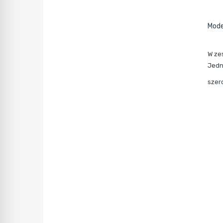
Mode
W ze
Jedn
szer