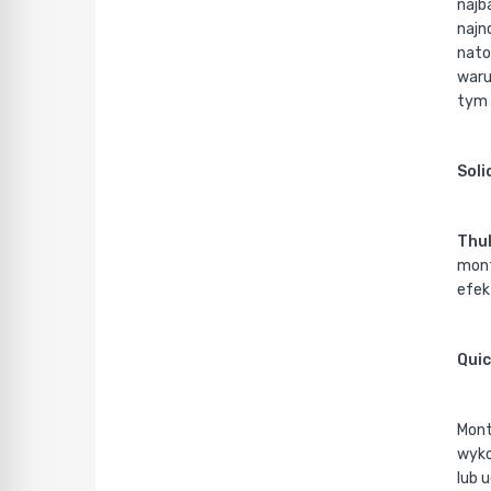
najb
najn
nato
waru
tym 
Soli
Thu
mont
efek
Quic
Mont
wyko
lub 