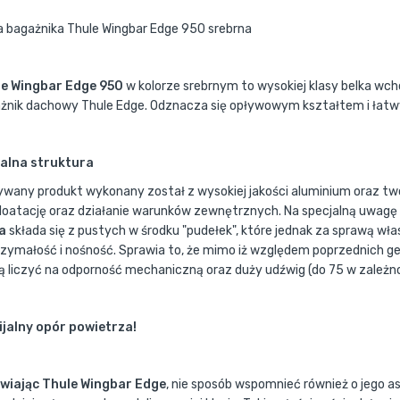
a bagażnika Thule Wingbar Edge 950 srebrna
le Wingbar Edge 950
w kolorze srebrnym to wysokiej klasy belka w
żnik dachowy Thule Edge. Odznacza się opływowym kształtem i ła
alna struktura
ywany produkt wykonany został z wysokiej jakości aluminium oraz t
loatację oraz działanie warunków zewnętrznych. Na specjalną uwagę 
a
składa się z pustych w środku "pudełek", które jednak za sprawą w
zymałość i nośność. Sprawia to, że mimo iż względem poprzednich ge
 liczyć na odporność mechaniczną oraz duży udźwig (do 75 w zależno
jalny opór powietrza!
iając Thule Wingbar Edge
, nie sposób wspomnieć również o jego