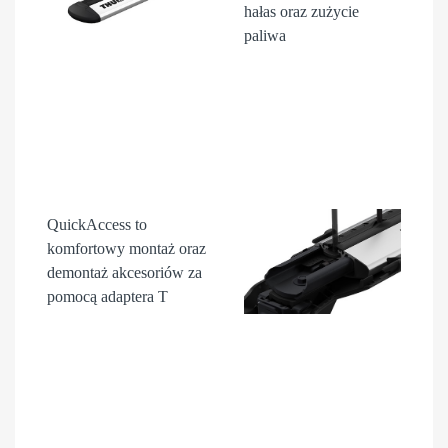
hałas oraz zużycie
paliwa
QuickAccess
to
komfortowy montaż oraz
demontaż akcesori
ów
za
pomocą adaptera T