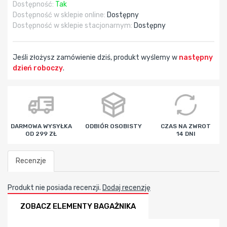
Dostępność:
Tak
Dostępność w sklepie online:
Dostępny
Dostępność w sklepie stacjonarnym:
Dostępny
Jeśli złożysz zamówienie dziś, produkt wyślemy w
następny
dzień roboczy
.
godz
min
sek
DARMOWA WYSYŁKA
ODBIÓR OSOBISTY
CZAS NA ZWROT
OD 299 ZŁ
14 DNI
Recenzje
Produkt nie posiada recenzji.
Dodaj recenzję
ZOBACZ ELEMENTY BAGAŻNIKA