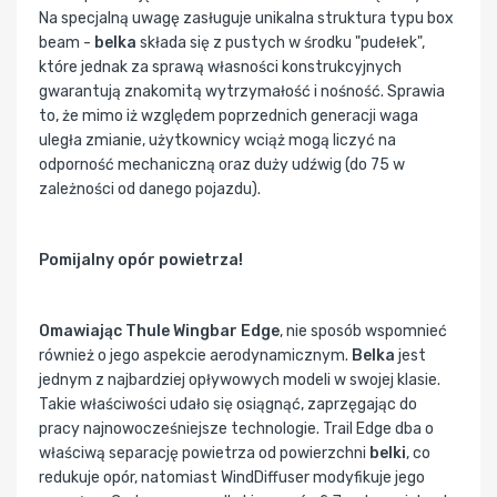
Na specjalną uwagę zasługuje unikalna struktura typu box
beam -
belka
składa się z pustych w środku "pudełek",
które jednak za sprawą własności konstrukcyjnych
gwarantują znakomitą wytrzymałość i nośność. Sprawia
to, że mimo iż względem poprzednich generacji waga
uległa zmianie, użytkownicy wciąż mogą liczyć na
odporność mechaniczną oraz duży udźwig (do 75 w
zależności od danego pojazdu).
Pomijalny opór powietrza!
Omawiając Thule Wingbar Edge
, nie sposób wspomnieć
również o jego aspekcie aerodynamicznym.
Belka
jest
jednym z najbardziej opływowych modeli w swojej klasie.
Takie właściwości udało się osiągnąć, zaprzęgając do
pracy najnowocześniejsze technologie. Trail Edge dba o
właściwą separację powietrza od powierzchni
belki
, co
redukuje opór, natomiast WindDiffuser modyfikuje jego