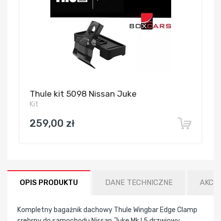
Thule kit 5098 Nissan Juke
Kit
259,00 zł
OPIS PRODUKTU
DANE TECHNICZNE
AKCE
Kompletny bagażnik dachowy Thule Wingbar Edge Clamp
srebrny do samochodu Nissan Juke Mk I 5 drzwiowy