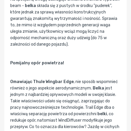
beam -
belka
składa się z pustych w środku "pudełek",
które jednak za sprawą własności konstrukcyjnych
gwarantują znakomitą wytrzymałość i nośność. Sprawia
to, że mimo iż względem poprzednich generacji waga
uległa zmianie, użytkownicy wciąż mogą liczyć na
odporność mechaniczną oraz duży udźwig (do 75 w
zależności od danego pojazdu).
Pomijalny opór powietrza!
Omawiając Thule Wingbar Edge
, nie sposób wspomnieć
również o jego aspekcie aerodynamicznym.
Belka
jest
jednym z najbardziej opływowych modeli w swojej klasie.
Takie właściwości udało się osiągnąć, zaprzęgając do
pracy najnowocześniejsze technologie. Trail Edge dba o
właściwą separację powietrza od powierzchni
belki
, co
redukuje opór, natomiast WindDiffuser modyfikuje jego
przepływ. Co to oznacza dla kierowców? Jazdę w cichych