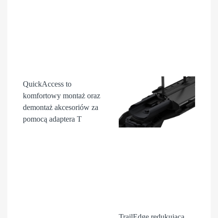
QuickAccess
to
komfortowy montaż oraz
demontaż akcesori
ów
za
pomocą adaptera T
TrailEdge
redukująca