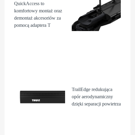
QuickAccess
to
komfortowy montaż oraz
demontaż akcesori
ów
za
pomocą adaptera T
TrailEdge
redukująca
opór aerodynamiczny
dzięki separacji powietrza