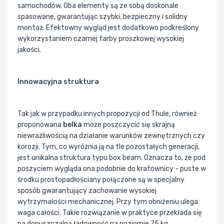
samochodów. Oba elementy są ze sobą doskonale
spasowane, gwarantując szybki, bezpieczny i solidny
montaż. Efektowny wygląd jest dodatkowo podkreślony
wykorzystaniem czarnej farby proszkowej wysokiej
jakości.
Innowacyjna struktura
Tak jak w przypadku innych propozycji od Thule, również
proponowana
belka
może poszczycić się skrajną
niewrażliwością na działanie warunków zewnętrznych czy
korozji. Tym, co wyróżnia ją na tle pozostałych generacji,
jest unikalna struktura typu box beam. Oznacza to, że pod
poszyciem wygląda ona podobnie do kratownicy - puste w
środku prostopadłościany połączone są w specjalny
sposób gwarantujący zachowanie wysokiej
wytrzymałości mechanicznej. Przy tym obniżeniu ulega
waga całości. Takie rozwiązanie w praktyce przekłada się
na dopuszczalną ładowność na poziomie 75 kg.