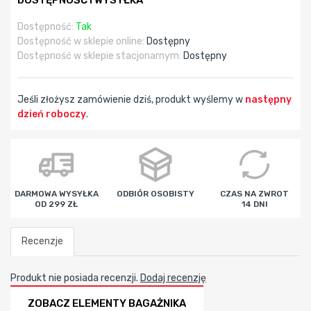
DOSTĘPNOŚĆ I WYSYŁKA
Dostępność:
Tak
Dostępność w sklepie online:
Dostępny
Dostępność w sklepie stacjonarnym:
Dostępny
Jeśli złożysz zamówienie dziś, produkt wyślemy w
następny
dzień roboczy
.
godz
min
sek
DARMOWA WYSYŁKA
ODBIÓR OSOBISTY
CZAS NA ZWROT
OD 299 ZŁ
14 DNI
Recenzje
Produkt nie posiada recenzji.
Dodaj recenzję
ZOBACZ ELEMENTY BAGAŻNIKA