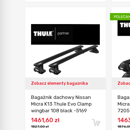
Dodaj do porównania
Zobacz elementy bagażnika
Zobac
Bagażnik dachowy Nissan
Baga
Micra K13 Thule Evo Clamp
Micra
wingbar 108 black -5169
7205 
1461,60 zł
1463
1827,00 zł
1876,00