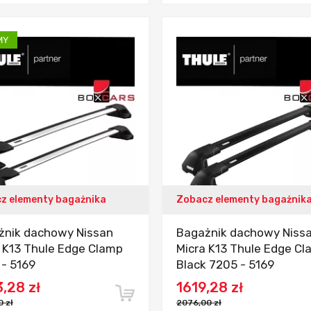
Dodaj do porównania
Dodaj do porówn
z elementy bagażnika
Zobacz elementy bagażnik
żnik dachowy Nissan
Bagażnik dachowy Niss
 K13 Thule Edge Clamp
Micra K13 Thule Edge C
- 5169
Black 7205 - 5169
,28 zł
1619,28 zł
 zł
2076,00 zł