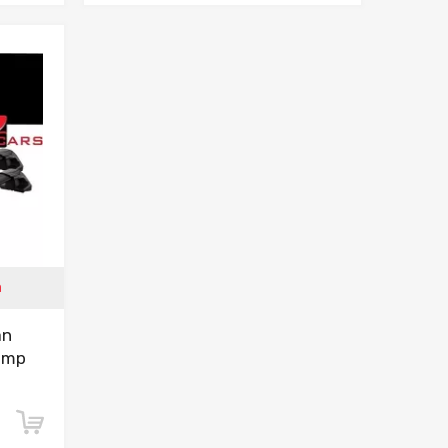
ania
a
an
lamp