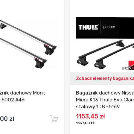
Dodaj do porównania
Dodaj do porówn
Zobacz elementy bagażnik
żnik dachowy Mont
Bagażnik dachowy Niss
c 5002 A46
Micra K13 Thule Evo Cla
stalowy 108 -5169
1153,45 zł
00 zł
1357,00 zł