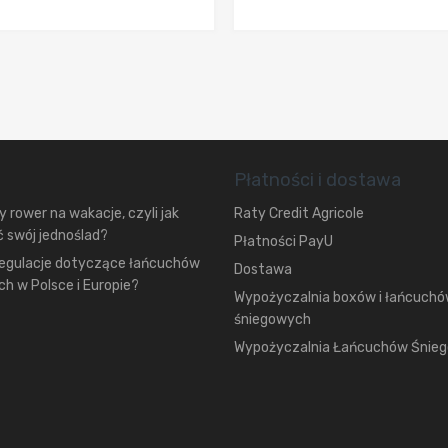
Płatności i dostawa
 rower na wakacje, czyli jak
Raty Credit Agricole
 swój jednoślad?
Płatności PayU
regulacje dotyczące łańcuchów
Dostawa
h w Polsce i Europie?
Wypożyczalnia boxów i łańcuch
śniegowych
Wypożyczalnia Łańcuchów Śnie