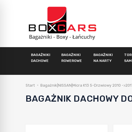
BAGAŻNIKI
BAGAŻNIKI
BAGAŻNIKI
TOR
DACHOWE
ROWEROWE
NA NARTY
SAM
Start
Bagażnik|NISSAN|Micra K13 5-Drzwiowy 2010 ->201
BAGAŻNIK DACHOWY DO 