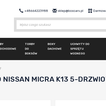
+48664223988
sklep@boxcars.pl
Darmowa
Wy
BY
TORBY
BOXY
UCHWYTY DO
OCHODOWE
DO
DACHOWE
SPRZĘTU
BOKSÓW
WODNEGO
7
NISSAN MICRA K13 5-DRZWIO