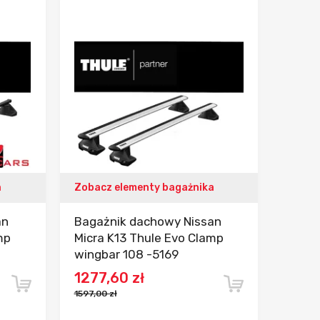
ania
Dodaj do porównania
a
Zobacz elementy bagażnika
an
Bagażnik dachowy Nissan
mp
Micra K13 Thule Evo Clamp
wingbar 108 -5169
1277,60 zł
1597,00 zł