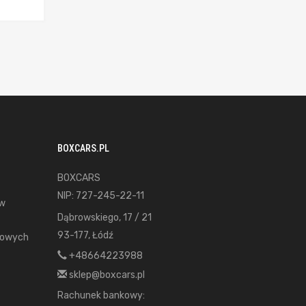
BOXCARS.PL
BOXCARS
NIP: 727-245-22-11
ów
Dąbrowskiego, 17 / 21
93-177, Łódź
gowych
+48664223988
sklep@boxcars.pl
Rachunek bankowy: