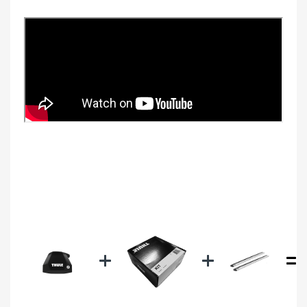
+
+
=