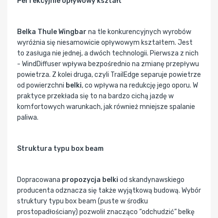
Perfekcyjnie opływowy kształt
Belka Thule Wingbar
na tle konkurencyjnych wyrobów
wyróżnia się niesamowicie opływowym kształtem. Jest
to zasługa nie jednej, a dwóch technologii. Pierwsza z nich
- WindDiffuser wpływa bezpośrednio na zmianę przepływu
powietrza. Z kolei druga, czyli TrailEdge separuje powietrze
od powierzchni
belki
, co wpływa na redukcję jego oporu. W
praktyce przekłada się to na bardzo cichą jazdę w
komfortowych warunkach, jak również mniejsze spalanie
paliwa.
Struktura typu box beam
Dopracowana
propozycja belki
od skandynawskiego
producenta odznacza się także wyjątkową budową. Wybór
struktury typu box beam (puste w środku
prostopadłościany) pozwolił znacząco “odchudzić” belkę