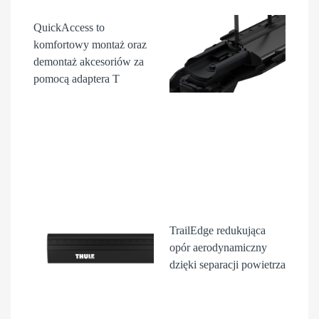
QuickAccess
to
komfortowy montaż oraz
demontaż akcesori
ów
za
pomocą adaptera T
TrailEdge
redukująca
opór aerodynamiczny
dzięki separacji powietrza