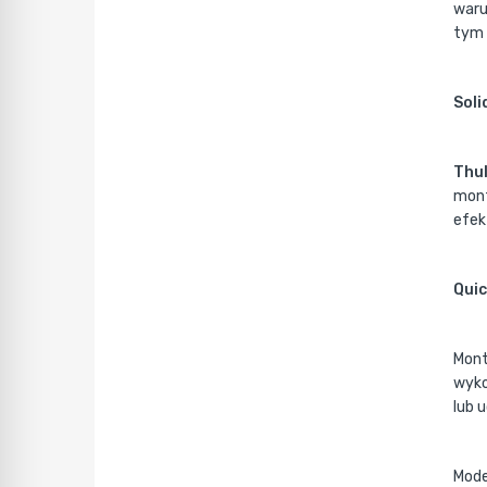
waru
tym 
Soli
Thu
mont
efek
Quic
Mont
wyko
lub 
Mode