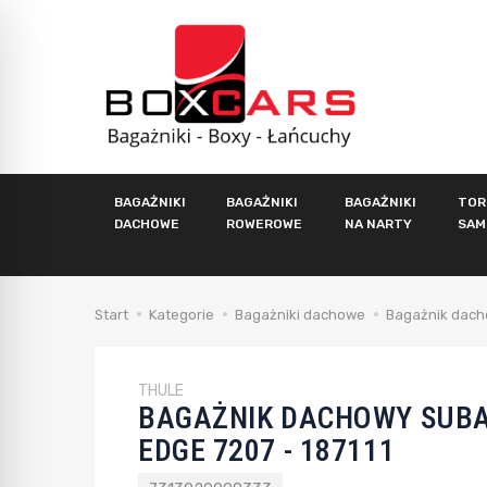
BAGAŻNIKI
BAGAŻNIKI
BAGAŻNIKI
TOR
DACHOWE
ROWEROWE
NA NARTY
SAM
Start
Kategorie
Bagażniki dachowe
Bagażnik dacho
THULE
BAGAŻNIK DACHOWY SUBA
EDGE 7207 - 187111