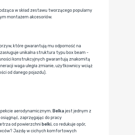
chodząca w skład zestawu tworzącego popularny
twym montażem akcesoriów.
worzyw, które gwarantują mu odporność na
zasługuje unikalna struktura typu box beam -
łasności konstrukcyjnych gwarantują znakomitą
neracji waga uległa zmianie, użytkownicy wciąż
ści od danego pojazdu).
 aspekcie aerodynamicznym.
Belka
jest jednym z
ę osiągnąć, zaprzęgając do pracy
ietrza od powierzchni
belki
, co redukuje opór,
erowców? Jazdę w cichych komfortowych