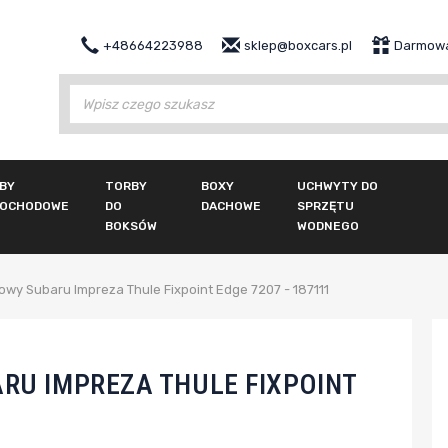
+48664223988
sklep@boxcars.pl
Darmowa
Wy
BY
TORBY
BOXY
UCHWYTY DO
OCHODOWE
DO
DACHOWE
SPRZĘTU
BOKSÓW
WODNEGO
wy Subaru Impreza Thule Fixpoint Edge 7207 - 187111
RU IMPREZA THULE FIXPOINT