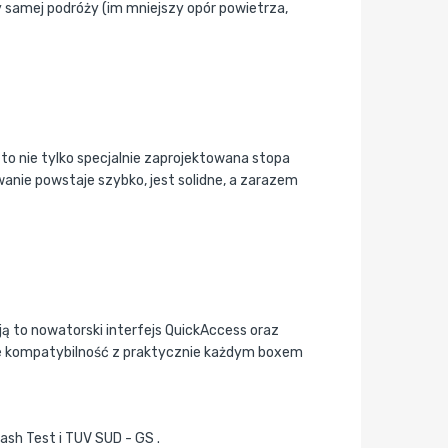
 samej podróży (im mniejszy opór powietrza,
to nie tylko specjalnie zaprojektowana stopa
anie powstaje szybko, jest solidne, a zarazem
ą to nowatorski interfejs QuickAccess oraz
kże kompatybilność z praktycznie każdym boxem
rash Test i TUV SUD - GS .