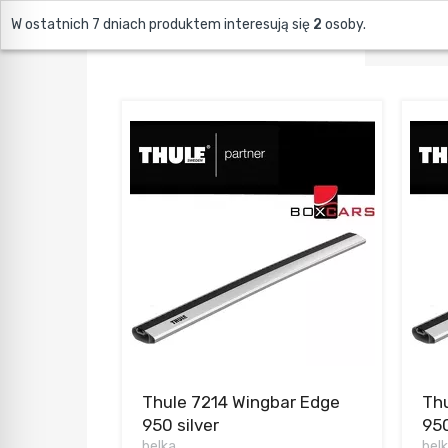
W ostatnich 7 dniach produktem interesują się
2
osoby.
ZOBACZ ELEMENTY BAGAŻNIKA
Thule 7214 Wingbar Edge
Thu
950 silver
950
belka
bel