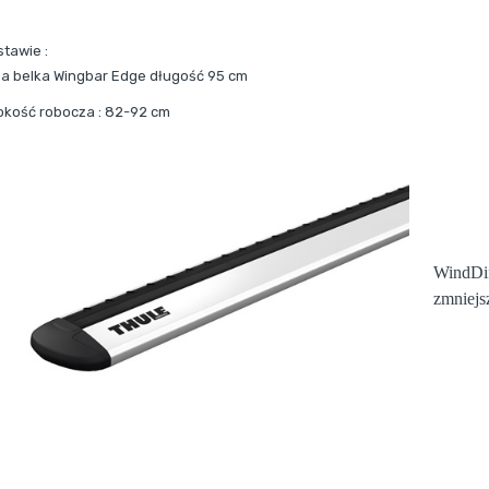
stawie :
a belka Wingbar Edge długość 95 cm
okość robocza : 82-92 cm
WindDif
zmniejs