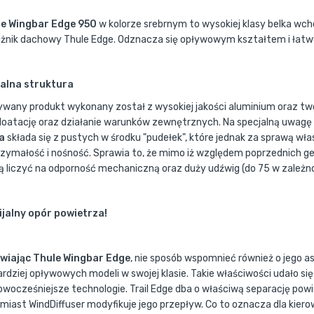
le Wingbar Edge 950
w kolorze srebrnym to wysokiej klasy belka w
żnik dachowy Thule Edge. Odznacza się opływowym kształtem i ła
alna struktura
ywany produkt wykonany został z wysokiej jakości aluminium oraz t
loatację oraz działanie warunków zewnętrznych. Na specjalną uwagę 
a
składa się z pustych w środku "pudełek", które jednak za sprawą w
zymałość i nośność. Sprawia to, że mimo iż względem poprzednich ge
 liczyć na odporność mechaniczną oraz duży udźwig (do 75 w zależno
jalny opór powietrza!
iając Thule Wingbar Edge
, nie sposób wspomnieć również o jego
ardziej opływowych modeli w swojej klasie. Takie właściwości udało si
owocześniejsze technologie. Trail Edge dba o właściwą separację pow
miast WindDiffuser modyfikuje jego przepływ. Co to oznacza dla ki