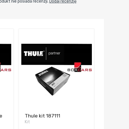
odukt nie posiada recenzji.
Dodaj recenzję
e
Thule kit 187111
Kit