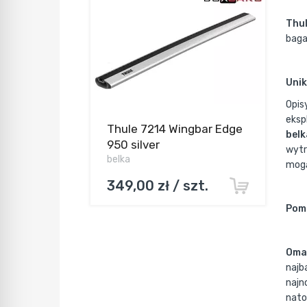
Thu
baga
Unik
Opis
eksp
Thule 7214 Wingbar Edge
belk
950 silver
wytr
belka
mogą
349,00 zł / szt.
Pomi
Omaw
najb
najn
nato