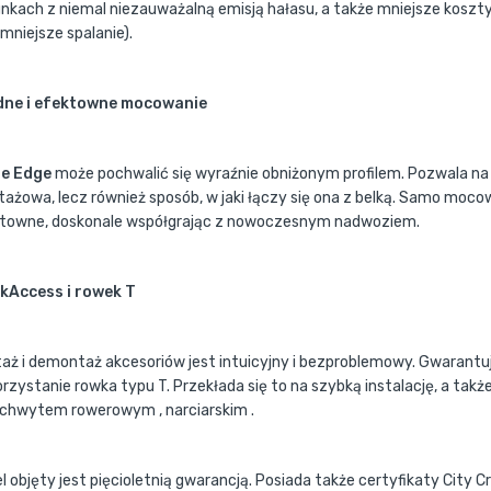
nkach z niemal niezauważalną emisją hałasu, a także mniejsze koszty
mniejsze spalanie).
dne i efektowne mocowanie
le Edge
może pochwalić się wyraźnie obniżonym profilem. Pozwala na 
ażowa, lecz również sposób, w jaki łączy się ona z belką. Samo mocow
towne, doskonale współgrając z nowoczesnym nadwoziem.
kAccess i rowek T
aż i demontaż akcesoriów jest intuicyjny i bezproblemowy. Gwarantuj
rzystanie rowka typu T. Przekłada się to na szybką instalację, a ta
uchwytem rowerowym , narciarskim .
l objęty jest pięcioletnią gwarancją. Posiada także certyfikaty City C