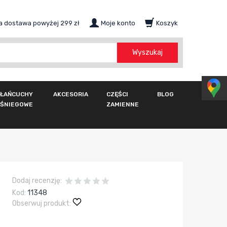
 dostawa powyżej 299 zł
Moje konto
Koszyk
szukaj
Wyszukaj
ŁAŃCUCHY
AKCESORIA
CZĘŚCI
BLOG
ŚNIEGOWE
ZAMIENNE
Dodaj recenzję:
Kod:
11348
Obserwuj produkt: