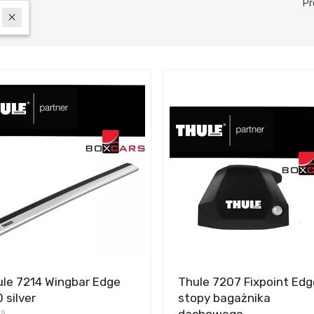
Pr
le 7214 Wingbar Edge
Thule 7207 Fixpoint Edg
 silver
stopy bagażnika
ka
dachowego