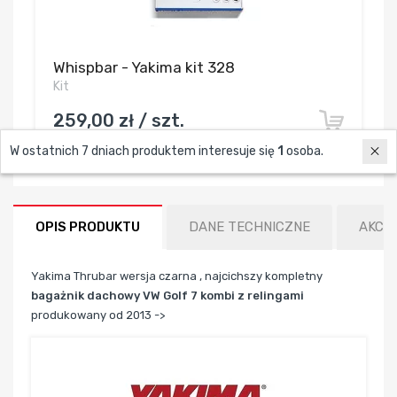
Whispbar - Yakima kit 328
Kit
259,00 zł / szt.
W ostatnich 7 dniach produktem interesuje się
1
osoba.
OPIS PRODUKTU
DANE TECHNICZNE
AKCE
Yakima Thrubar wersja czarna , najcichszy kompletny
bagażnik dachowy VW Golf 7 kombi z relingami
produkowany od 2013 ->