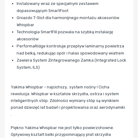
Instalowany wraz ze specjalnym zestawem
dopasowującym SmartFoot
Gniazdo T-Slot dla harmonijnego montażu akcesoriów
Whispbar
Technologia SmartFill pozwala na szybką instalację
akcesoriów
PerformaRidge kontroluje przepływ laminarny powietrza
nad belką, redukując opór i hałas spowodowany wiatrem
Zawiera System Zintegrowanego Zamka (Integrated Lock
System, ILS)
Yakima Whispbar - najcichszy, system nośny ! Cicha
rewolucja: Whispbar w kształcie skrzydła, ostrza i system
inteligentnych stóp. Zdolności wymiany stóp są wynikiem
ponad dziesięć lat badań i projektowania oraz aerodynamiki
.
Piękno Yakima Whispbar nie jest tylko powierzchowne.
Opływowy kształt belki przypominający płat skrzydła