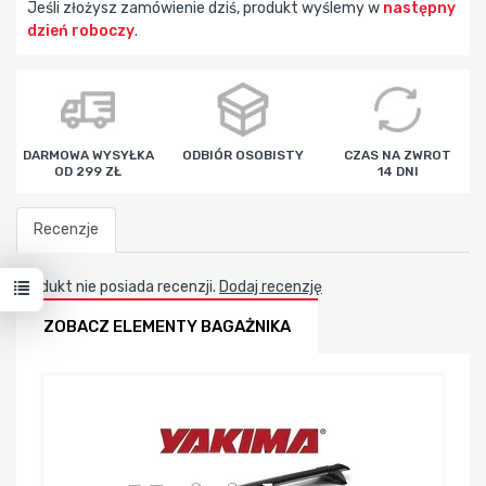
Jeśli złożysz zamówienie dziś, produkt wyślemy w
następny
dzień roboczy
.
godz
min
sek
DARMOWA WYSYŁKA
ODBIÓR OSOBISTY
CZAS NA ZWROT
OD 299 ZŁ
14 DNI
Recenzje
Produkt nie posiada recenzji.
Dodaj recenzję
ZOBACZ ELEMENTY BAGAŻNIKA