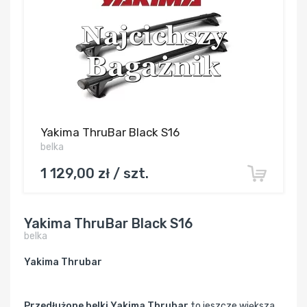
Yakima ThruBar Black S16
belka
1 129,00 zł / szt.
Yakima ThruBar Black S16
belka
Yakima Thrubar
Przedłużone belki Yakima Thrubar
to jeszcze większa