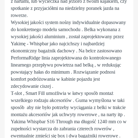
z nartami, lub wycieczka nad jezioro z twoim kajakiem, czy
spotkanie z przyjaciółmi na niedzielny poranek jazda na
rowerze.
Wysokiej jakości system nośny indywidualnie dopasowany
do konkretnego modelu samochodu . Belka wykonana z
wysokiej jakości aluminium , został zaprojektowany przez
Yakimę - Whispbar jako najcichszy i najbardziej
ekonomiczny bagażnik dachowy . Na belce zastosowano
PerformaRidge linia zaprojektowana do kontrolowanego
linearnego przepływu powietrza nad belką , w redukując
powstający hałas do minimum . Rozwiązanie podnosi
komfort podróżowania w kabinie pojazdu jest
zdecydowanie ciszej .
T-slot , Smart Fill umożliwia w łatwy sposób montaż
wszelkiego rodzaju akcesoriów . Guma wymyślona w taki
sposób aby nie było potrzeby wyciągania z belki w trakcie
montażu akcesoriów jak uchwyty rowerowe , na narty itp .
Yakima Whispbar S16 Through ma długość 1240 mm co w
zupełności wystarcza do zabrania czterech rowerów ,
ewentualnie zmieści się box i dwa bagażniki rowerowe .