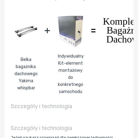
Komplet
+
=
Bagażn
Dacho
Indywidualny
Belka
Kit-element
bagażnika
montażowy
dachowego
do
Yakima
konkretnego
whispbar
samochodu
Szczegóły i technologia
Szczegóły i technologia
Jeżeli szukasz rozwiązań dla zwiększonej ładowności