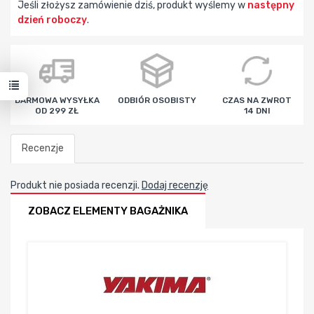
Jeśli złożysz zamówienie dziś, produkt wyślemy w
następny
dzień roboczy
.
godz
min
sek
DARMOWA WYSYŁKA
ODBIÓR OSOBISTY
CZAS NA ZWROT
OD 299 ZŁ
14 DNI
Recenzje
Produkt nie posiada recenzji.
Dodaj recenzję
ZOBACZ ELEMENTY BAGAŻNIKA