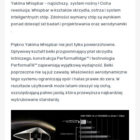
Yakima Whispbar - najcichszy, system nośny ! Cicha
rewolucja: Whispbar w kształcie skrzydła, ostrza i system
inteligentnych stóp. Zdolności wymiany stóp są wynikiem
ponad dziesięć lat badań i projektowania oraz aerodynamiki
.
Piękno Yakima Whispbar nie jest tylko powierzchowne.
Opływowy kształt belki przypominający płat skrzydła
lotniczego, konstrukcja PerformaRidge™ i technologia
PerformaFill™ zapewniają wyjątkową wydajność. Belki
poprzeczne nie są już zawadą. Właściwości aerodynamiczne
tego systemu ograniczają opór i hałas prawie do zera. W
rezultacie użytkownik może latami cieszyć się cichą,
oszczędzającą paliwo jazdą, która przewyższa najbardziej
wyśrubowane standardy.