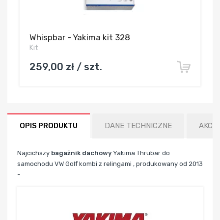
Whispbar - Yakima kit 328
Kit
259,00 zł / szt.
OPIS PRODUKTU
DANE TECHNICZNE
AKCE
Najcichszy
bagażnik dachowy
Yakima Thrubar do
samochodu VW Golf kombi z relingami , produkowany od 2013
-