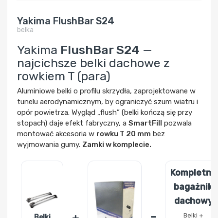
Yakima FlushBar S24
belka
Yakima
FlushBar S24
—
najcichsze belki dachowe z
rowkiem T (para)
Aluminiowe belki o profilu skrzydła, zaprojektowane w
tunelu aerodynamicznym, by ograniczyć szum wiatru i
opór powietrza. Wygląd „flush” (belki kończą się przy
stopach) daje efekt fabryczny, a
SmartFill
pozwala
montować akcesoria w
rowku T 20 mm
bez
wyjmowania gumy.
Zamki w komplecie.
Kompletny
bagażnik
dachowy
Belki +
Belki