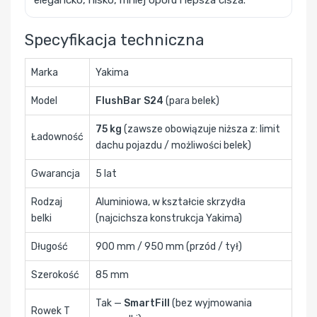
Specyfikacja techniczna
Marka
Yakima
Model
FlushBar S24
(para belek)
75 kg
(zawsze obowiązuje niższa z: limit
Ładowność
dachu pojazdu / możliwości belek)
Gwarancja
5 lat
Rodzaj
Aluminiowa, w kształcie skrzydła
belki
(najcichsza konstrukcja Yakima)
Długość
900 mm / 950 mm (przód / tył)
Szerokość
85 mm
Tak —
SmartFill
(bez wyjmowania
Rowek T