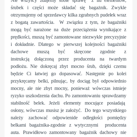
Nie wszyscy zdajemy sobie sprawę z ilu elementów,
śrubek i części może składać się bagażnik. Zwykle
otrzymujemy od sprzedawcy kilka zgrabnych pudełek wraz
z bogatą zawartościa. W związku z tym, że bagażniki
mogą być narażone na duże przeciążenia wynikające z
prędkości, muszą być zamontowane niezwykle precyzyjnie
i dokładnie. Dlatego w pierwszej kolejności bagażniki
dachowe muszą być skręcone zgodnie z
instrukcją dołączoną przez producenta
na twardym
podłożu
. Nie dokręcaj zbyt mocno śrub, dzięki czemu
będzie Ci łatwiej go dopasować. Następnie po kolei
przykręcamy belki, pilnując, by dociąg był odpowiednio
mocny, ale nie zbyt mocny, ponieważ wówczas istnieje
ryzyko uszkodzenia dachu. Po zamontowaniu sprawdzamy
stabilność belek. Jeżeli elementy mocujące posiadają
osłony, wówczas musisz je założyć. Do tego wszystkiego
należy zachować odpowienide odległości pomiędzy
belkami bagażnika-zgodnie z wytycznymi producenta
auta. Prawidłowo zamontowany bagażnik dachowy nie