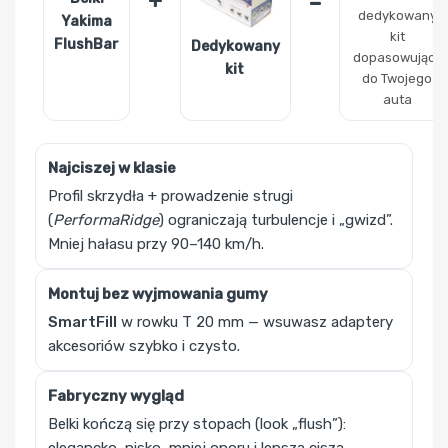
+
=
dedykowany
Yakima
kit
FlushBar
Dedykowany
dopasowujący
kit
do Twojego
auta
Najciszej w klasie
Profil skrzydła + prowadzenie strugi
(
PerformaRidge
) ograniczają turbulencje i „gwizd”.
Mniej hałasu przy 90–140 km/h.
Montuj bez wyjmowania gumy
SmartFill
w rowku T 20 mm — wsuwasz adaptery
akcesoriów szybko i czysto.
Fabryczny wygląd
Belki kończą się przy stopach (look „flush”):
elegancko, nisko, mniej oporu i lepsza cisza.