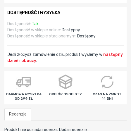
DOSTĘPNOŚĆ I WYSYŁKA
Dostępność:
Tak
Dostępność w sklepie online:
Dostępny
Dostępność w sklepie stacjonarnym:
Dostępny
Jeśli złożysz zamówienie dziś, produkt wyślemy w
następny
dzień roboczy
.
godz
min
sek
DARMOWA WYSYŁKA
ODBIÓR OSOBISTY
CZAS NA ZWROT
OD 299 ZŁ
14 DNI
Recenzje
Produkt nie posiada recenzji.
Dodaj recenzję